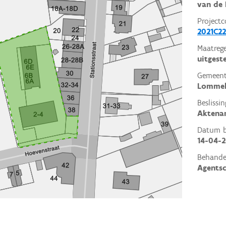
van de 
Projectc
2021C22
Maatrege
uitgest
Gemeent
Lomme
Beslissin
Aktena
Datum be
14-04-2
Behande
Agents