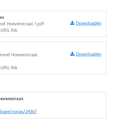
en
Downloaden
el Hoevenstraat 1.pdf
BURG Rik
Downloaden
mmel Hoevenstraat
BURG Rik
evenstraat
ologie/notas/24367
aarden