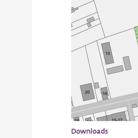
50 m
Downloads
Informatie Vlaanderen