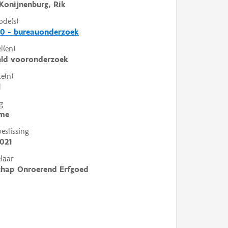
Konijnenburg, Rik
ode(s)
0 - bureauonderzoek
l(en)
eld vooronderzoek
e(n)
l
g
me
slissing
021
laar
chap Onroerend Erfgoed