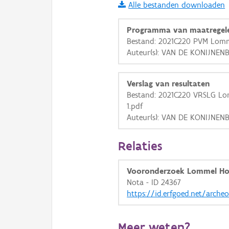
Alle bestanden downloaden
i
Programma van maatregel
Bestand: 2021C220 PVM Lomm
Auteur(s): VAN DE KONIJNEN
+
−
Verslag van resultaten
Bestand: 2021C220 VRSLG Lo
1.pdf
Auteur(s): VAN DE KONIJNEN
Basis Lagen
Relaties
OSM-Basiskaart
Ortho
Vooronderzoek Lommel Ho
Nota - ID 24367
GRB-Basiskaart
https://id.erfgoed.net/arche
GRB-Basiskaart in grijsw
Meer weten?