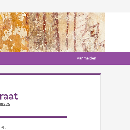
Aanmelden
raat
18225
oog