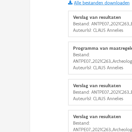
Alle bestanden downloaden
i
Verslag van resultaten
Bestand: ANTPE07_2021C263_Bi
Auteur(s): CLAUS Annelies
+
−
Programma van maatregel
Bestand:
ANTPE07_2021C263_Archeolog
Auteur(s): CLAUS Annelies
Basis Lagen
Verslag van resultaten
OSM-Basiskaart
Bestand: ANTPE07_2021C263_Bi
Ortho
Auteur(s): CLAUS Annelies
GRB-Basiskaart
Verslag van resultaten
GRB-Basiskaart in grijsw
Bestand:
ANTPE07_2021C263_Archeolog