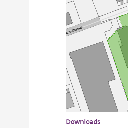
50 m
Downloads
Informatie Vlaanderen