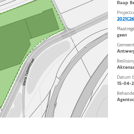
Raap Be
Projectc
2021C26
Maatrege
geen
Gemeent
Antwer
Beslissin
Aktena
Datum be
15-04-2
Behande
Agents