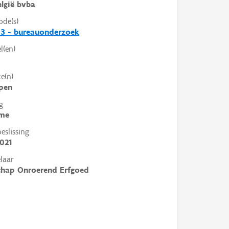
lgië bvba
ode(s)
3 - bureauonderzoek
l(en)
e(n)
pen
g
me
slissing
021
laar
chap Onroerend Erfgoed