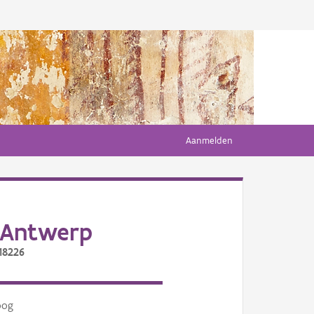
Aanmelden
 Antwerp
18226
oog