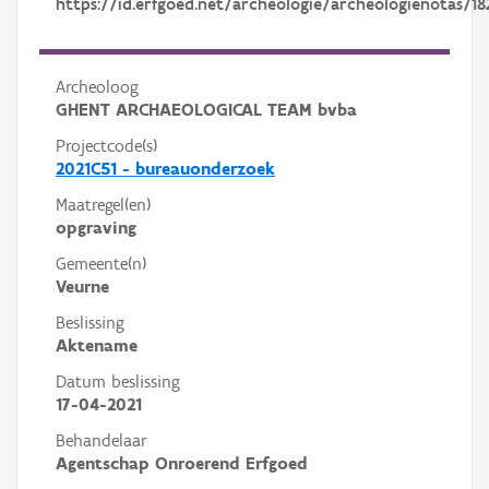
https://id.erfgoed.net/archeologie/archeologienotas/18
Archeoloog
GHENT ARCHAEOLOGICAL TEAM bvba
Projectcode(s)
2021C51 - bureauonderzoek
Maatregel(en)
opgraving
Gemeente(n)
Veurne
Beslissing
Aktename
Datum beslissing
17-04-2021
Behandelaar
Agentschap Onroerend Erfgoed