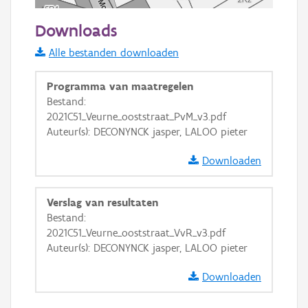
20 m
Downloads
Informatie Vlaanderen
Alle bestanden downloaden
i
Programma van maatregelen
Bestand:
2021C51_Veurne_ooststraat_PvM_v3.pdf
+
−
Auteur(s): DECONYNCK jasper, LALOO pieter
Downloaden
Verslag van resultaten
Bestand:
Basis Lagen
2021C51_Veurne_ooststraat_VvR_v3.pdf
Auteur(s): DECONYNCK jasper, LALOO pieter
OSM-Basiskaart
Ortho
Downloaden
GRB-Basiskaart