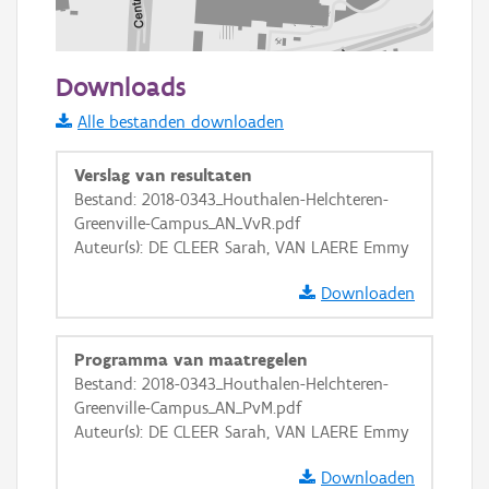
100 m
Downloads
Informatie Vlaanderen
Alle bestanden downloaden
i
Verslag van resultaten
Bestand: 2018-0343_Houthalen-Helchteren-
Greenville-Campus_AN_VvR.pdf
+
−
Auteur(s): DE CLEER Sarah, VAN LAERE Emmy
Downloaden
Programma van maatregelen
Bestand: 2018-0343_Houthalen-Helchteren-
Basis Lagen
Greenville-Campus_AN_PvM.pdf
Auteur(s): DE CLEER Sarah, VAN LAERE Emmy
OSM-Basiskaart
Ortho
Downloaden