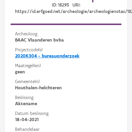
ID: 18295 URI:
https://id.erfgoed.net/archeologie/archeologienotas/18
Archeoloog
BAAC Vlaanderen bvba
Projectcode(s)
2020K304 - bureauonderzoek
Maatregel(en)
geen
Gemeente(n)
Houthalen-helchteren
Beslissing
Aktename
Datum beslissing
18-04-2021
Behandelaar