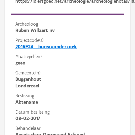
https://id.erfgoed.net/archeologie/archeologienotas/18
Archeoloog
Ruben Willaert nv
Projectcode(s)
2016E24 - bureauonderzoek
Maatregel(en)
geen
Gemeente(n)
Buggenhout
Londerzeel
Beslissing
Aktename
Datum beslissing
08-02-2017
Behandelaar
Agentschap Onroerend Erfgoed