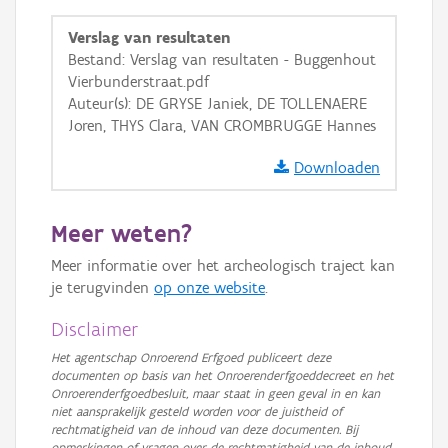
GRB-Basiskaart
Verslag van resultaten
GRB-Basiskaart in grijswaarden
Bestand: Verslag van resultaten - Buggenhout
Vierbunderstraat.pdf
Auteur(s): DE GRYSE Janiek, DE TOLLENAERE
Joren, THYS Clara, VAN CROMBRUGGE Hannes
Downloaden
Meer weten?
Meer informatie over het archeologisch traject kan
je terugvinden
op onze website
.
Disclaimer
Het agentschap Onroerend Erfgoed publiceert deze
documenten op basis van het Onroerenderfgoeddecreet en het
Onroerenderfgoedbesluit, maar staat in geen geval in en kan
niet aansprakelijk gesteld worden voor de juistheid of
rechtmatigheid van de inhoud van deze documenten. Bij
opmerkingen of vragen over de rechtmatigheid van de inhoud