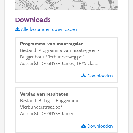
200 m
Downloads
Informatie Vlaanderen
Alle bestanden downloaden
i
Programma van maatregelen
Bestand: Programma van maatregelen -
Buggenhout Vierbunderweg.pdf
+
−
Auteur(s): DE GRYSE Janiek, THYS Clara
Downloaden
Verslag van resultaten
Bestand: Bijlage - Buggenhout
Basis Lagen
Vierbunderstraat.pdf
Auteur(s): DE GRYSE Janiek
OSM-Basiskaart
Ortho
Downloaden