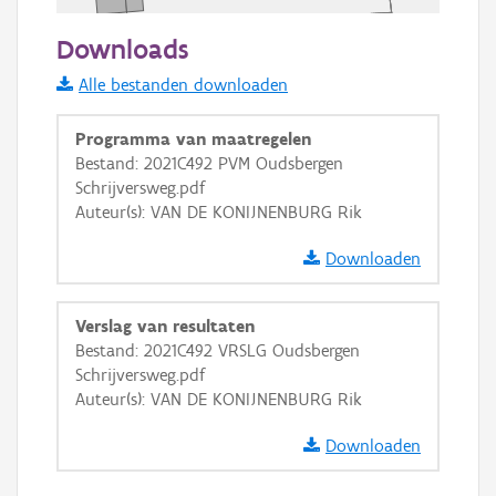
50 m
Downloads
Informatie Vlaanderen
Alle bestanden downloaden
i
Programma van maatregelen
Bestand: 2021C492 PVM Oudsbergen
Schrijversweg.pdf
+
−
Auteur(s): VAN DE KONIJNENBURG Rik
Downloaden
Verslag van resultaten
Bestand: 2021C492 VRSLG Oudsbergen
Basis Lagen
Schrijversweg.pdf
Auteur(s): VAN DE KONIJNENBURG Rik
OSM-Basiskaart
Ortho
Downloaden
GRB-Basiskaart