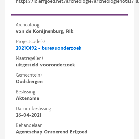
https://id.erfgoed.net/archeologie/archeologienotas/18
Archeoloog
van de Konijnenburg, Rik
Projectcode(s)
2021C492 - bureauonderzoek
Maatregel(en)
uitgesteld vooronderzoek
Gemeente(n)
Oudsbergen
Beslissing
Aktename
Datum beslissing
26-04-2021
Behandelaar
Agentschap Onroerend Erfgoed