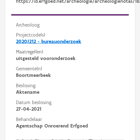
https://id.erfgoed.net/archeologie/archeologienotas/18
Archeoloog
Projectcode(s)
2020J212 - bureauonderzoek
Maatregel(en)
uitgesteld vooronderzoek
Gemeente(n)
Boortmeerbeek
Beslissing
Aktename
Datum beslissing
27-04-2021
Behandelaar
Agentschap Onroerend Erfgoed