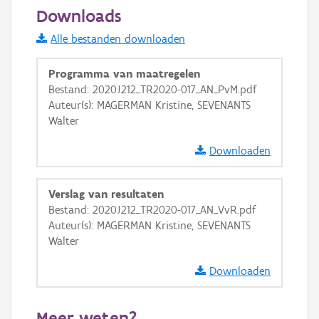
100 m
Downloads
Informatie Vlaanderen
Alle bestanden downloaden
i
Programma van maatregelen
Bestand: 2020J212_TR2020-017_AN_PvM.pdf
Auteur(s): MAGERMAN Kristine, SEVENANTS
+
−
Walter
Downloaden
Verslag van resultaten
Bestand: 2020J212_TR2020-017_AN_VvR.pdf
Basis Lagen
Auteur(s): MAGERMAN Kristine, SEVENANTS
Walter
OSM-Basiskaart
Ortho
Downloaden
GRB-Basiskaart
Meer weten?
GRB-Basiskaart in grijswaarden