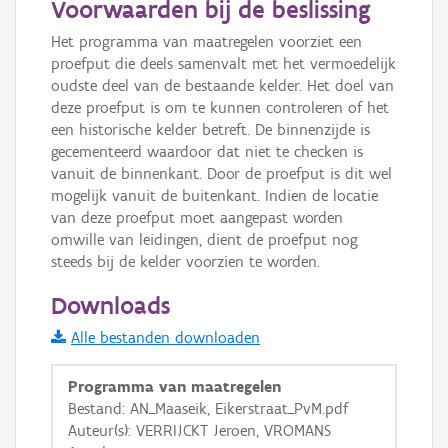
Voorwaarden bij de beslissing
Informatie Vlaanderen
Het programma van maatregelen voorziet een 
proefput die deels samenvalt met het vermoedelijk 
i
oudste deel van de bestaande kelder. Het doel van 
deze proefput is om te kunnen controleren of het 
een historische kelder betreft. De binnenzijde is 
+
−
gecementeerd waardoor dat niet te checken is 
vanuit de binnenkant. Door de proefput is dit wel 
mogelijk vanuit de buitenkant. Indien de locatie 
van deze proefput moet aangepast worden 
omwille van leidingen, dient de proefput nog 
steeds bij de kelder voorzien te worden.
Basis Lagen
Downloads
OSM-Basiskaart
Alle bestanden downloaden
Ortho
Programma van maatregelen
GRB-Basiskaart
Bestand: AN_Maaseik, Eikerstraat_PvM.pdf
GRB-Basiskaart in grijswaarden
Auteur(s): VERRIJCKT Jeroen, VROMANS