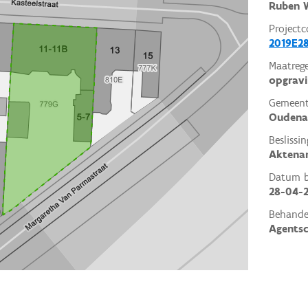
Ruben W
Projectc
2019E2
Maatrege
opgrav
Gemeent
Oudena
Beslissin
Aktena
Datum be
28-04-
Behande
Agents