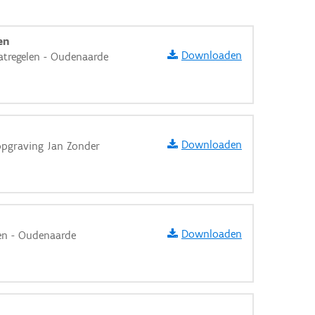
en
Downloaden
tregelen - Oudenaarde
Downloaden
 opgraving Jan Zonder
Downloaden
ten - Oudenaarde
aarden