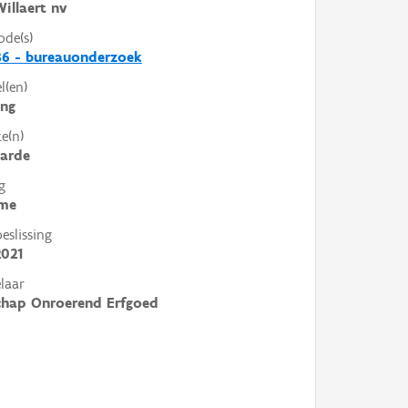
illaert nv
ode(s)
86 - bureauonderzoek
l(en)
ing
e(n)
arde
g
me
slissing
2021
laar
chap Onroerend Erfgoed