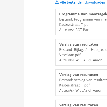
Alle bestanden downloaden
i
Programma van maatregel
Bestand: Programma van maa
Kasteelstraat 11.pdf
+
−
Auteur(s): BOT Bart
Verslag van resultaten
Bestand: Bijlage 2 - Hoogtes
Vreeslaan.pdf
Auteur(s): WILLAERT Aaron
Basis Lagen
OSM-Basiskaart
Verslag van resultaten
Ortho
Bestand: Verslag van resulta
Kasteelstraat 11.pdf
GRB-Basiskaart
Auteur(s): WILLAERT Aaron
GRB-Basiskaart in grijsw
Verslag van resultaten