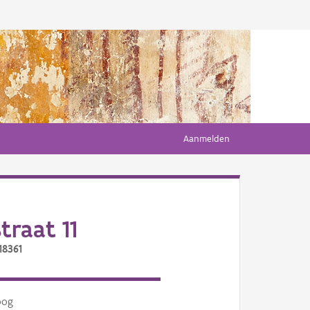
Aanmelden
raat 11
18361
oog