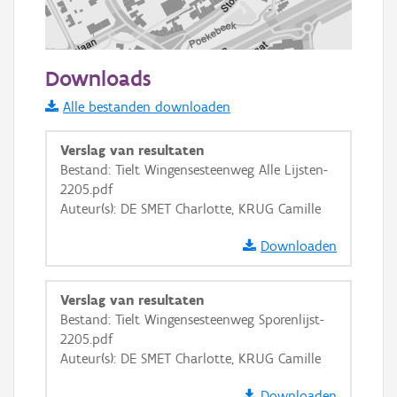
100 m
Downloads
Informatie Vlaanderen
Alle bestanden downloaden
i
Verslag van resultaten
Bestand: Tielt Wingensesteenweg Alle Lijsten-
2205.pdf
+
−
Auteur(s): DE SMET Charlotte, KRUG Camille
Downloaden
Verslag van resultaten
Bestand: Tielt Wingensesteenweg Sporenlijst-
Basis Lagen
2205.pdf
Auteur(s): DE SMET Charlotte, KRUG Camille
OSM-Basiskaart
Ortho
Downloaden