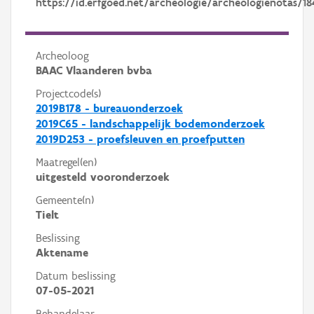
https://id.erfgoed.net/archeologie/archeologienotas/18
Archeoloog
BAAC Vlaanderen bvba
Projectcode(s)
2019B178 - bureauonderzoek
2019C65 - landschappelijk bodemonderzoek
2019D253 - proefsleuven en proefputten
Maatregel(en)
uitgesteld vooronderzoek
Gemeente(n)
Tielt
Beslissing
Aktename
Datum beslissing
07-05-2021
Behandelaar