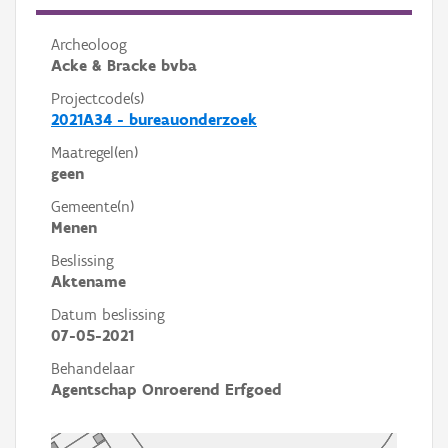
Archeoloog
Acke & Bracke bvba
Projectcode(s)
2021A34 - bureauonderzoek
Maatregel(en)
geen
Gemeente(n)
Menen
Beslissing
Aktename
Datum beslissing
07-05-2021
Behandelaar
Agentschap Onroerend Erfgoed