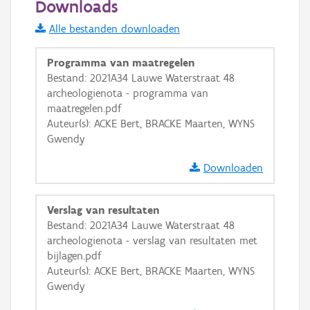
Downloads
Informatie Vlaanderen
Alle bestanden downloaden
i
Programma van maatregelen
Bestand: 2021A34 Lauwe Waterstraat 48
archeologienota - programma van
+
−
maatregelen.pdf
Auteur(s): ACKE Bert, BRACKE Maarten, WYNS
Gwendy
Downloaden
Basis Lagen
Verslag van resultaten
Bestand: 2021A34 Lauwe Waterstraat 48
OSM-Basiskaart
archeologienota - verslag van resultaten met
Ortho
bijlagen.pdf
Auteur(s): ACKE Bert, BRACKE Maarten, WYNS
GRB-Basiskaart
Gwendy
GRB-Basiskaart in grijswaarden