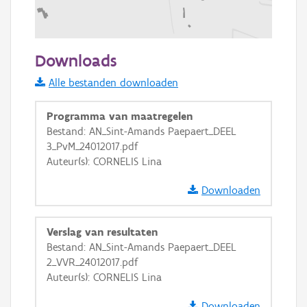
100 m
Downloads
Informatie Vlaanderen
Alle bestanden downloaden
i
Programma van maatregelen
Bestand: AN_Sint-Amands Paepaert_DEEL
3_PvM_24012017.pdf
+
−
Auteur(s): CORNELIS Lina
Downloaden
Verslag van resultaten
Bestand: AN_Sint-Amands Paepaert_DEEL
Basis Lagen
2_VVR_24012017.pdf
Auteur(s): CORNELIS Lina
OSM-Basiskaart
Ortho
Downloaden