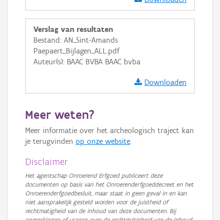
GRB-Basiskaart
Verslag van resultaten
GRB-Basiskaart in grijswaarden
Bestand: AN_Sint-Amands
Paepaert_Bijlagen_ALL.pdf
Auteur(s): BAAC BVBA BAAC bvba
Downloaden
Meer weten?
Meer informatie over het archeologisch traject kan
je terugvinden
op onze website
.
Disclaimer
Het agentschap Onroerend Erfgoed publiceert deze
documenten op basis van het Onroerenderfgoeddecreet en het
Onroerenderfgoedbesluit, maar staat in geen geval in en kan
niet aansprakelijk gesteld worden voor de juistheid of
rechtmatigheid van de inhoud van deze documenten. Bij
opmerkingen of vragen over de rechtmatigheid van de inhoud