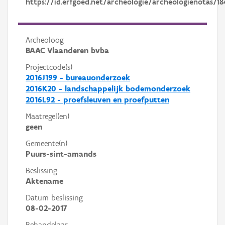
https://id.erfgoed.net/archeologie/archeologienotas/18
Archeoloog
BAAC Vlaanderen bvba
Projectcode(s)
2016J199 - bureauonderzoek
2016K20 - landschappelijk bodemonderzoek
2016L92 - proefsleuven en proefputten
Maatregel(en)
geen
Gemeente(n)
Puurs-sint-amands
Beslissing
Aktename
Datum beslissing
08-02-2017
Behandelaar