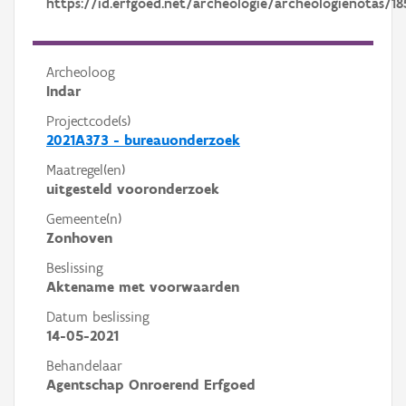
https://id.erfgoed.net/archeologie/archeologienotas/18
Archeoloog
Indar
Projectcode(s)
2021A373 - bureauonderzoek
Maatregel(en)
uitgesteld vooronderzoek
Gemeente(n)
Zonhoven
Beslissing
Aktename met voorwaarden
Datum beslissing
14-05-2021
Behandelaar
Agentschap Onroerend Erfgoed