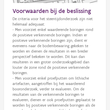
50 m
Voorwaarden bij de beslissing
Informatie Vlaanderen
De criteria voor het steentijdonderzoek zijn niet 
helemaal adequaat:

i
- Men voorziet enkel waarderende boringen rond 
de positieve verkennende boringen. Indien er 
positieve verkennende boringen zijn, dient er 
+
−
eveneens naar de bodembewaring gekeken te 
worden en dienen de resultaten in een breder 
perspectief bekeken te worden. Dit kan dan 
resulteren in een groter onderzoeksgebied dan 
louter de zone rond de positieve verkennende 
boringen.

- Men voorziet enkel proefputten om lithische 
Basis Lagen
artefacten, aangetroffen bij het waarderend 
booronderzoek, verder te evalueren. Om de 
OSM-Basiskaart
resultaten van de verkennende boringen te 
Ortho
evalueren, dienen er ook proefputten geplaatst te 
worden bij positieve verkennende boringen als de 
GRB-Basiskaart