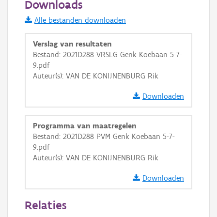
Downloads
Informatie Vlaanderen
Alle bestanden downloaden
i
Verslag van resultaten
Bestand: 2021D288 VRSLG Genk Koebaan 5-7-
9.pdf
+
−
Auteur(s): VAN DE KONIJNENBURG Rik
Downloaden
Programma van maatregelen
Bestand: 2021D288 PVM Genk Koebaan 5-7-
Basis Lagen
9.pdf
Auteur(s): VAN DE KONIJNENBURG Rik
OSM-Basiskaart
Ortho
Downloaden
GRB-Basiskaart
Relaties
GRB-Basiskaart in grijswaarden