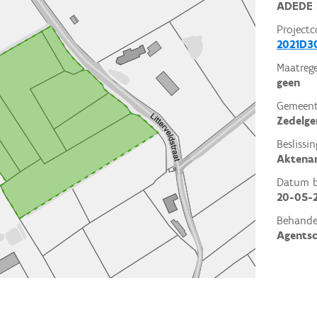
ADEDE 
Projectc
2021D3
Maatrege
geen
Gemeent
Zedelg
Beslissin
Aktena
Datum be
20-05-
Behande
Agents