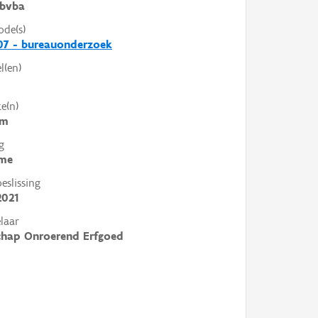
bvba
ode(s)
07 - bureauonderzoek
l(en)
e(n)
em
g
me
slissing
2021
laar
chap Onroerend Erfgoed