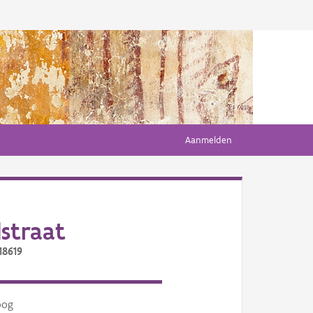
Aanmelden
straat
18619
oog