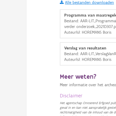
Alle bestanden downloaden
i
Programma van maatregel
Bestand: AAR-LIT_Programma
verder onderzoek_2021D307.p
+
−
Auteur(s): HOREMANS Boris
Verslag van resultaten
Bestand: AAR-LIT_VerslagVan
Auteur(s): HOREMANS Boris
Basis Lagen
Meer weten?
OSM-Basiskaart
Meer informatie over het archeo
Ortho
GRB-Basiskaart
Disclaimer
GRB-Basiskaart in grijsw
Het agentschap Onroerend Erfgoed publ
geval in en kan niet aansprakelijk ges
rechtmatigheid van de inhoud van de d