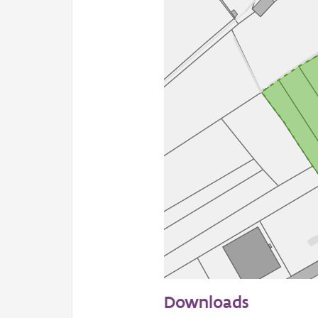
50 m
Downloads
Informatie Vlaanderen