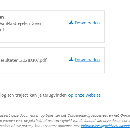
en
Downloaden
VanMaatregelen_Geen
df
Downloaden
Resultaten_2021D307.pdf
logisch traject kan je terugvinden
op onze website
.
aarden
iceert deze documenten op basis van het Onroerenderfgoeddecreet en het Onroer
teld worden voor de juistheid of rechtmatigheid van de inhoud van deze documente
ossiers of uw privacy, kan u contact opnemen met
informatieveiligheid.oe@vlaand