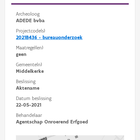
Archeoloog
ADEDE bvba
Projectcode(s)
2021B436 - bureauonderzoek
Maatregel(en)
geen
Gemeente(n)
Middelkerke
Beslissing
Aktename
Datum beslissing
22-05-2021
Behandelaar
Agentschap Onroerend Erfgoed