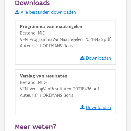
Downloads
Informatie Vlaanderen
Alle bestanden downloaden
i
Programma van maatregelen
Bestand: MID-
VEN_ProgrammaVanMaatregelen_2021B436.pdf
+
−
Auteur(s): HOREMANS Boris
Downloaden
Verslag van resultaten
Bestand: MID-
Basis Lagen
VEN_VerslagVanResultaten_2021B436.pdf
Auteur(s): HOREMANS Boris
OSM-Basiskaart
Ortho
Downloaden
GRB-Basiskaart
Meer weten?
GRB-Basiskaart in grijswaarden