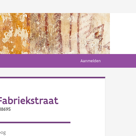
Aanmelden
abriekstraat
18695
oog