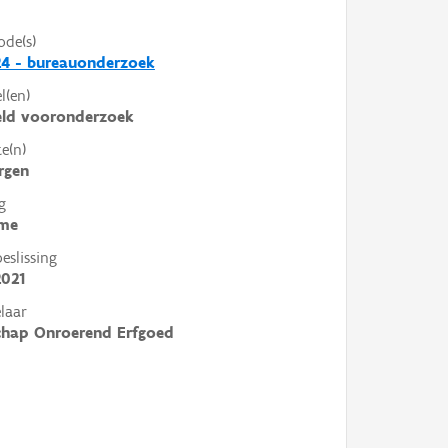
ode(s)
4 - bureauonderzoek
l(en)
eld vooronderzoek
e(n)
rgen
g
me
slissing
2021
laar
chap Onroerend Erfgoed