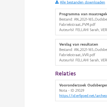
Alle bestanden downloaden
i
Programma van maatregel
Bestand: AN_2021-165_Oudsbe
Fabriekstraat_PVM.pdf
+
−
Auteur(s): FELLAHI Sarah, VE
Verslag van resultaten
Bestand: AN_2021-165_Oudsbe
Fabriekstraat_VVR.pdf
Auteur(s): FELLAHI Sarah, VE
Basis Lagen
OSM-Basiskaart
Relaties
Ortho
Vooronderzoek Oudsbergen
GRB-Basiskaart
Nota - ID 21029
GRB-Basiskaart in grijsw
https://id.erfgoed.net/arche