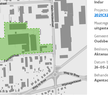
Indar
Projectc
2021C32
Maatrege
uitgest
Gemeent
Oudsbe
Beslissin
Aktena
Datum be
26-05-
Behande
Agents