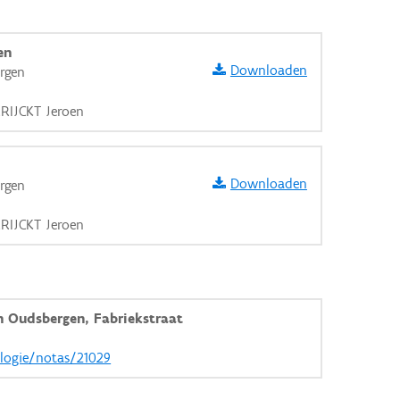
en
Downloaden
rgen
RRIJCKT Jeroen
Downloaden
rgen
RRIJCKT Jeroen
 Oudsbergen, Fabriekstraat
aarden
ologie/notas/21029