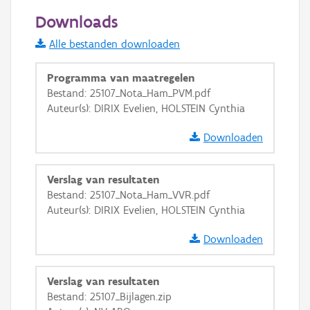
200 m
Downloads
Informatie Vlaanderen
Alle bestanden downloaden
i
Programma van maatregelen
Bestand: 25107_Nota_Ham_PVM.pdf
Auteur(s): DIRIX Evelien, HOLSTEIN Cynthia
+
−
Downloaden
Verslag van resultaten
Bestand: 25107_Nota_Ham_VVR.pdf
Auteur(s): DIRIX Evelien, HOLSTEIN Cynthia
Basis Lagen
Downloaden
OSM-Basiskaart
Ortho
Verslag van resultaten
GRB-Basiskaart
Bestand: 25107_Bijlagen.zip