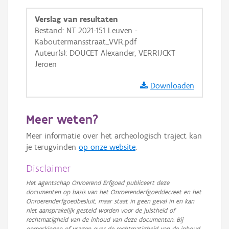
GRB-Basiskaart
Verslag van resultaten
GRB-Basiskaart in grijswaarden
Bestand: NT 2021-151 Leuven -
Kaboutermansstraat_VVR.pdf
Auteur(s): DOUCET Alexander, VERRIJCKT
Jeroen
Downloaden
Meer weten?
Meer informatie over het archeologisch traject kan
je terugvinden
op onze website
.
Disclaimer
Het agentschap Onroerend Erfgoed publiceert deze
documenten op basis van het Onroerenderfgoeddecreet en het
Onroerenderfgoedbesluit, maar staat in geen geval in en kan
niet aansprakelijk gesteld worden voor de juistheid of
rechtmatigheid van de inhoud van deze documenten. Bij
opmerkingen of vragen over de rechtmatigheid van de inhoud