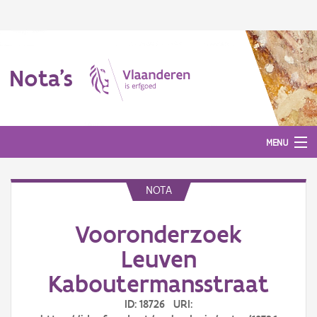
Nota's
MENU
NOTA
Nota's
Vooronderzoek
Aanmelden
Leuven
Kaboutermansstraat
ID: 18726 URI: