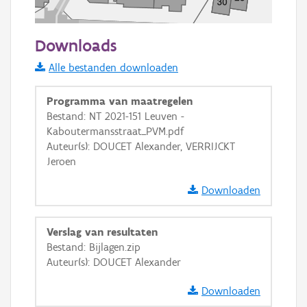
50 m
Downloads
Informatie Vlaanderen
Alle bestanden downloaden
i
Programma van maatregelen
Bestand: NT 2021-151 Leuven -
Kaboutermansstraat_PVM.pdf
+
−
Auteur(s): DOUCET Alexander, VERRIJCKT
Jeroen
Downloaden
Verslag van resultaten
Basis Lagen
Bestand: Bijlagen.zip
Auteur(s): DOUCET Alexander
OSM-Basiskaart
Ortho
Downloaden