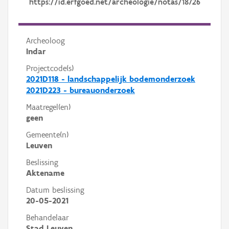
https://id.erfgoed.net/archeologie/notas/18726
Archeoloog
Indar
Projectcode(s)
2021D118 - landschappelijk bodemonderzoek
2021D223 - bureauonderzoek
Maatregel(en)
geen
Gemeente(n)
Leuven
Beslissing
Aktename
Datum beslissing
20-05-2021
Behandelaar
Stad Leuven