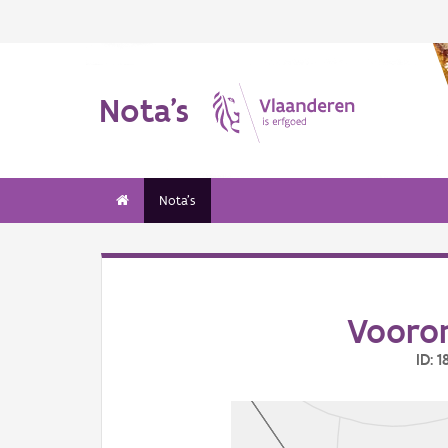
Nota's
Nota's
Vooro
ID: 