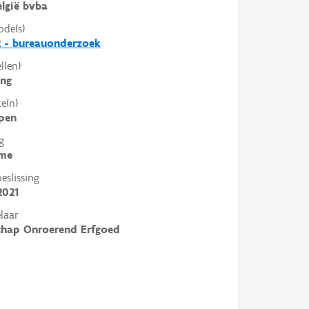
lgië bvba
ode(s)
 - bureauonderzoek
l(en)
ing
e(n)
pen
g
me
slissing
2021
laar
chap Onroerend Erfgoed