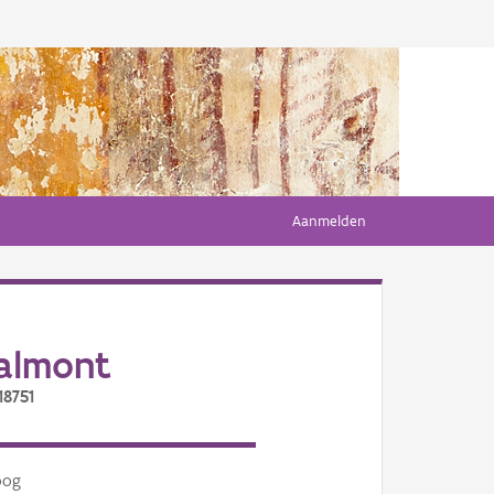
Aanmelden
almont
18751
oog