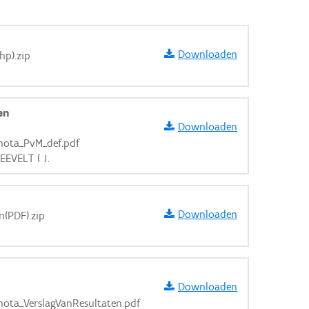
Downloaden
hp).zip
en
Downloaden
nota_PvM_def.pdf
EEVELT ( J.
Downloaden
n(PDF).zip
aarden
Downloaden
ota_VerslagVanResultaten.pdf