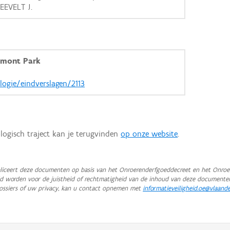
EEVELT J.
lmont Park
logie/eindverslagen/2113
logisch traject kan je terugvinden
op onze website
.
iceert deze documenten op basis van het Onroerenderfgoeddecreet en het Onroer
teld worden voor de juistheid of rechtmatigheid van de inhoud van deze documente
ossiers of uw privacy, kan u contact opnemen met
informatieveiligheid.oe@vlaand