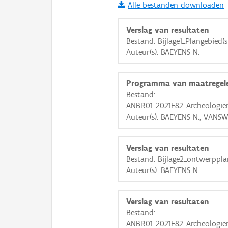
Alle bestanden downloaden
i
Verslag van resultaten
Bestand: Bijlage1_Plangebied(s
Auteur(s): BAEYENS N.
+
−
Programma van maatregel
Bestand:
ANBR01_2021E82_Archeologie
Auteur(s): BAEYENS N., VANSW
Basis Lagen
Verslag van resultaten
OSM-Basiskaart
Bestand: Bijlage2_ontwerppla
Ortho
Auteur(s): BAEYENS N.
GRB-Basiskaart
Verslag van resultaten
GRB-Basiskaart in grijsw
Bestand:
ANBR01_2021E82_Archeologien