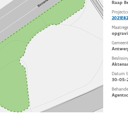
Raap Be
Projectc
2021E82
Maatrege
opgrav
Gemeent
Antwer
Beslissin
Aktena
Datum be
30-05-
Behande
Agents