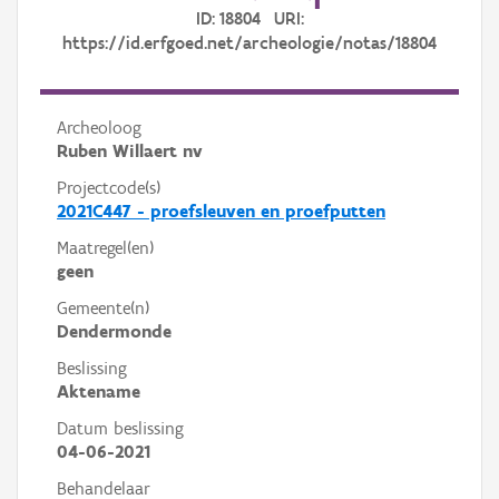
ID: 18804 URI:
https://id.erfgoed.net/archeologie/notas/18804
Archeoloog
Ruben Willaert nv
Projectcode(s)
2021C447 - proefsleuven en proefputten
Maatregel(en)
geen
Gemeente(n)
Dendermonde
Beslissing
Aktename
Datum beslissing
04-06-2021
Behandelaar