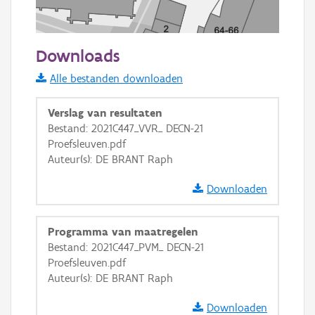
50 m
Downloads
Informatie Vlaanderen
Alle bestanden downloaden
i
Verslag van resultaten
Bestand: 2021C447_VVR_ DECN-21
Proefsleuven.pdf
+
−
Auteur(s): DE BRANT Raph
Downloaden
Programma van maatregelen
Bestand: 2021C447_PVM_ DECN-21
Basis Lagen
Proefsleuven.pdf
Auteur(s): DE BRANT Raph
OSM-Basiskaart
Ortho
Downloaden