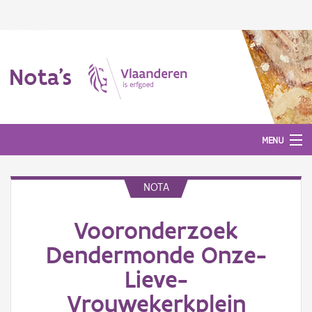
Nota's
MENU
NOTA
Nota's
Vooronderzoek
Aanmelden
Dendermonde Onze-
Lieve-
Vrouwekerkplein