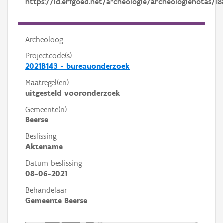
https://id.erfgoed.net/archeologie/archeologienotas/18
Archeoloog
Projectcode(s)
2021B143 - bureauonderzoek
Maatregel(en)
uitgesteld vooronderzoek
Gemeente(n)
Beerse
Beslissing
Aktename
Datum beslissing
08-06-2021
Behandelaar
Gemeente Beerse