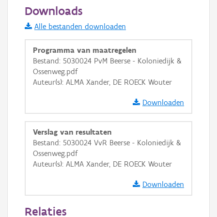
100 m
Downloads
Informatie Vlaanderen
Alle bestanden downloaden
i
Programma van maatregelen
Bestand: 5030024 PvM Beerse - Koloniedijk &
Ossenweg.pdf
+
−
Auteur(s): ALMA Xander, DE ROECK Wouter
Downloaden
Verslag van resultaten
Bestand: 5030024 VvR Beerse - Koloniedijk &
Basis Lagen
Ossenweg.pdf
Auteur(s): ALMA Xander, DE ROECK Wouter
OSM-Basiskaart
Ortho
Downloaden
GRB-Basiskaart
Relaties
GRB-Basiskaart in grijswaarden