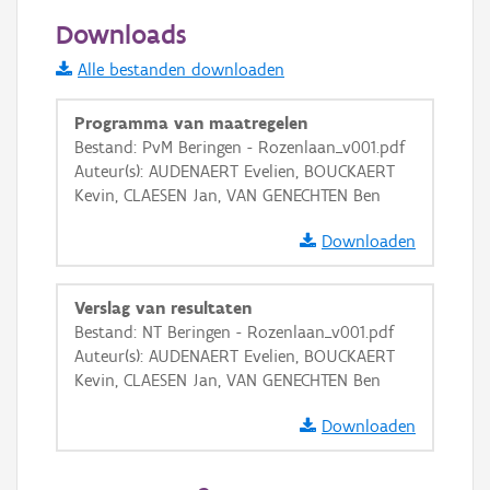
20 m
Downloads
Informatie Vlaanderen
Alle bestanden downloaden
i
Programma van maatregelen
Bestand: PvM Beringen - Rozenlaan_v001.pdf
Auteur(s): AUDENAERT Evelien, BOUCKAERT
+
−
Kevin, CLAESEN Jan, VAN GENECHTEN Ben
Downloaden
Verslag van resultaten
Bestand: NT Beringen - Rozenlaan_v001.pdf
Basis Lagen
Auteur(s): AUDENAERT Evelien, BOUCKAERT
Kevin, CLAESEN Jan, VAN GENECHTEN Ben
OSM-Basiskaart
Ortho
Downloaden
GRB-Basiskaart