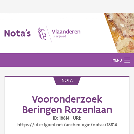
Nota's
MENU
NOTA
Nota's
Vooronderzoek
Aanmelden
Beringen Rozenlaan
ID: 18814 URI:
https://id.erfgoed.net/archeologie/notas/18814