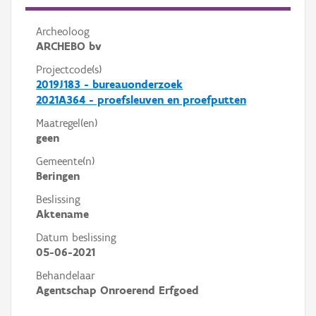
Archeoloog
ARCHEBO bv
Projectcode(s)
2019J183 - bureauonderzoek
2021A364 - proefsleuven en proefputten
Maatregel(en)
geen
Gemeente(n)
Beringen
Beslissing
Aktename
Datum beslissing
05-06-2021
Behandelaar
Agentschap Onroerend Erfgoed