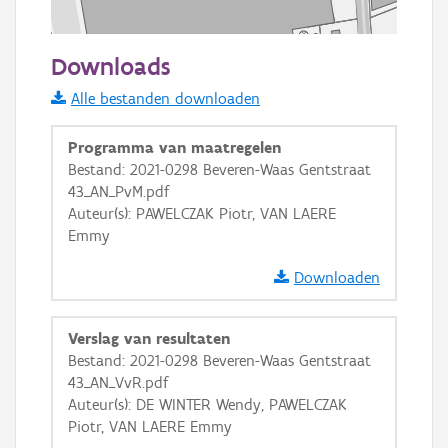
50 m
Downloads
Informatie Vlaanderen
Alle bestanden downloaden
i
Programma van maatregelen
Bestand: 2021-0298 Beveren-Waas Gentstraat
43_AN_PvM.pdf
+
−
Auteur(s): PAWELCZAK Piotr, VAN LAERE
Emmy
Downloaden
Verslag van resultaten
Basis Lagen
Bestand: 2021-0298 Beveren-Waas Gentstraat
43_AN_VvR.pdf
OSM-Basiskaart
Auteur(s): DE WINTER Wendy, PAWELCZAK
Ortho
Piotr, VAN LAERE Emmy