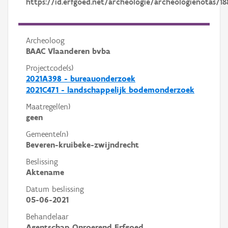
https://id.erfgoed.net/archeologie/archeologienotas/18
Archeoloog
BAAC Vlaanderen bvba
Projectcode(s)
2021A398 - bureauonderzoek
2021C471 - landschappelijk bodemonderzoek
Maatregel(en)
geen
Gemeente(n)
Beveren-kruibeke-zwijndrecht
Beslissing
Aktename
Datum beslissing
05-06-2021
Behandelaar
Agentschap Onroerend Erfgoed