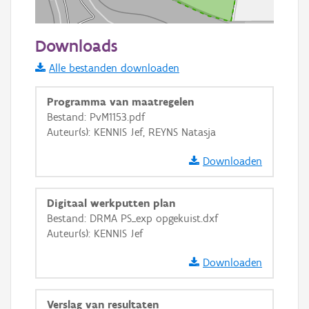
20 m
Downloads
Informatie Vlaanderen
Alle bestanden downloaden
i
Programma van maatregelen
Bestand: PvM1153.pdf
Auteur(s): KENNIS Jef, REYNS Natasja
+
−
Downloaden
Digitaal werkputten plan
Bestand: DRMA PS_exp opgekuist.dxf
Auteur(s): KENNIS Jef
Basis Lagen
Downloaden
OSM-Basiskaart
Ortho
Verslag van resultaten