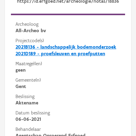
https://id.erfgoed.net/archeologie/notas/18836
Archeoloog
All-Archeo bv
Projectcode(s)
2021B136 - landschappelijk bodemonderzoek
2021D189 - proefsleuven en proefputten
Maatregel(en)
geen
Gemeente(n)
Gent
Beslissing
Aktename
Datum beslissing
06-06-2021
Behandelaar
Agentschap Onroerend Erfgoed