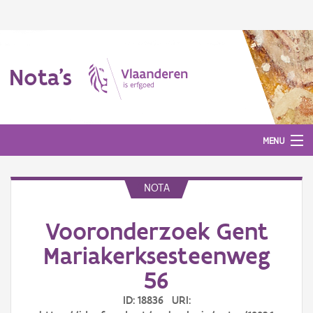
Nota's
MENU
NOTA
Nota's
Vooronderzoek Gent
Aanmelden
Mariakerksesteenweg
56
ID: 18836 URI: