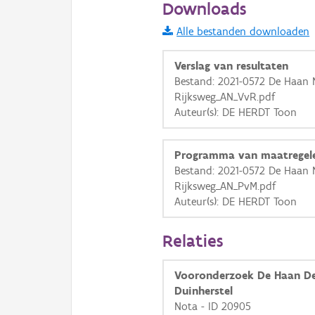
Downloads
Informatie Vlaanderen
Alle bestanden downloaden
i
Verslag van resultaten
Bestand: 2021-0572 De Haan
Rijksweg_AN_VvR.pdf
+
−
Auteur(s): DE HERDT Toon
Programma van maatregel
Bestand: 2021-0572 De Haan
Rijksweg_AN_PvM.pdf
Auteur(s): DE HERDT Toon
Basis Lagen
OSM-Basiskaart
Relaties
Ortho
Vooronderzoek De Haan De
GRB-Basiskaart
Duinherstel
GRB-Basiskaart in grijsw
Nota - ID 20905