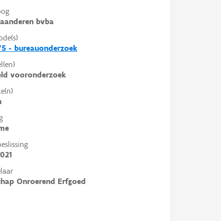
oog
laanderen bvba
ode(s)
75 - bureauonderzoek
l(en)
eld vooronderzoek
e(n)
n
g
me
slissing
021
laar
chap Onroerend Erfgoed