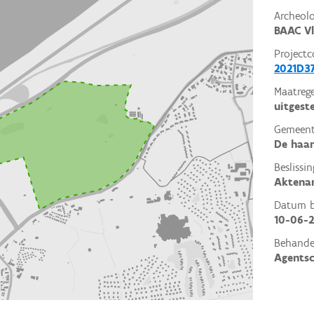
Archeol
BAAC V
Projectc
2021D3
Maatrege
uitgest
Gemeent
De haa
Beslissin
Aktena
Datum be
10-06-2
Behande
Agents