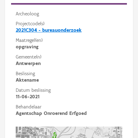
Archeoloog
Projectcode(s)
2021C304 - bureauonderzoek
Maatregel(en)
opgraving
Gemeente(n)
Antwerpen
Beslissing
Aktename
Datum beslissing
11-06-2021
Behandelaar
Agentschap Onroerend Erfgoed