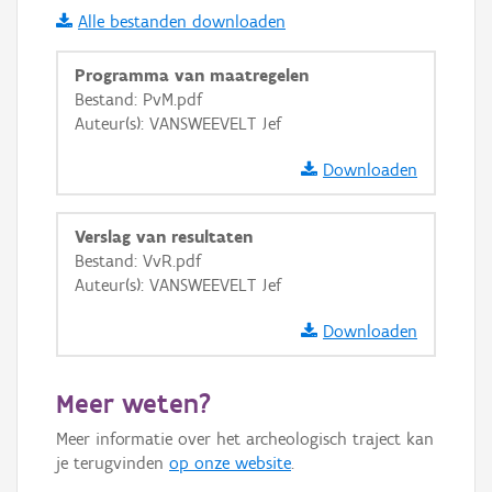
Alle bestanden downloaden
i
Programma van maatregelen
Bestand: PvM.pdf
Auteur(s): VANSWEEVELT Jef
+
−
Downloaden
Verslag van resultaten
Bestand: VvR.pdf
Auteur(s): VANSWEEVELT Jef
Basis Lagen
Downloaden
OSM-Basiskaart
Ortho
Meer weten?
GRB-Basiskaart
Meer informatie over het archeologisch traject kan
GRB-Basiskaart in grijswaarden
je terugvinden
op onze website
.