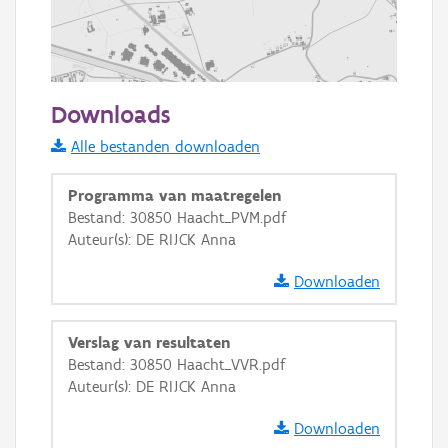
500 m
Downloads
Informatie Vlaanderen
Alle bestanden downloaden
i
Programma van maatregelen
Bestand: 30850 Haacht_PVM.pdf
Auteur(s): DE RIJCK Anna
+
−
Downloaden
Verslag van resultaten
Bestand: 30850 Haacht_VVR.pdf
Auteur(s): DE RIJCK Anna
Basis Lagen
Downloaden
OSM-Basiskaart