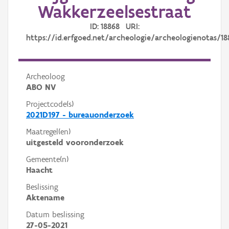
Wakkerzeelsestraat
ID: 18868 URI:
https://id.erfgoed.net/archeologie/archeologienotas/18
Archeoloog
ABO NV
Projectcode(s)
2021D197 - bureauonderzoek
Maatregel(en)
uitgesteld vooronderzoek
Gemeente(n)
Haacht
Beslissing
Aktename
Datum beslissing
27-05-2021