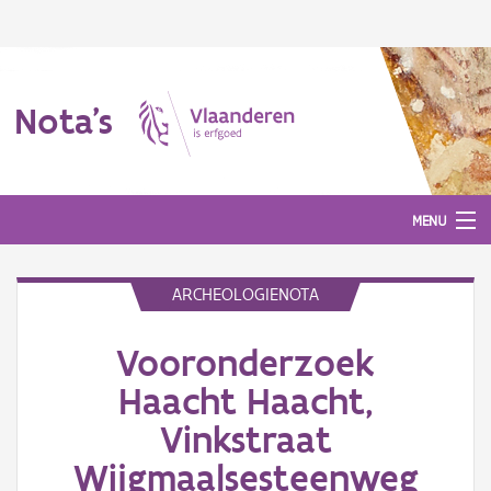
Nota's
MENU
ARCHEOLOGIENOTA
Nota's
Vooronderzoek
Aanmelden
Haacht Haacht,
Vinkstraat
Wijgmaalsesteenweg