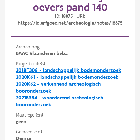
oevers pand 140
ID: 18875 URI:
https://id.erfgoed.net/archeologie/notas/18875
Archeoloog
BAAC Vlaanderen bvba
Projectcode(s)
2018F308 - landschappelijk bodemonderzoek
2020K61 - landschappelijk bodemonderzoek
2020K62 - verkennend archeologisch
booronderzoek
2021B384 - waarderend archeologisch
booronderzoek
Maatregel(en)
geen
Gemeente(n)
Deinze