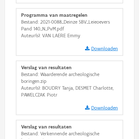
Programma van maatregelen
Bestand: 2021-0088_Deinze SBV_Leieoevers
Basis Lagen
Pand 140_N_PvM.pdf
Auteur(s): VAN LAERE Emmy
OSM-Basiskaart
Ortho
Downloaden
GRB-Basiskaart
Verslag van resultaten
GRB-Basiskaart in grijswaarden
Bestand: Waarderende archeologische
boringen.zip
Auteur(s): BOUDRY Tanja, DESMET Charlotte,
PAWELCZAK Piotr
Downloaden
Verslag van resultaten
Bestand: Verkennende archeologische