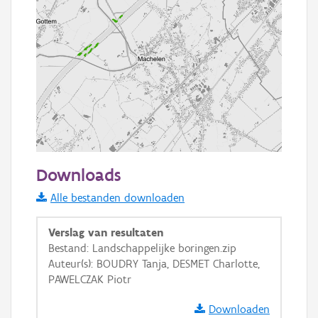
1000 m
Downloads
Informatie Vlaanderen
Alle bestanden downloaden
i
Verslag van resultaten
Bestand: Landschappelijke boringen.zip
Auteur(s): BOUDRY Tanja, DESMET Charlotte,
+
−
PAWELCZAK Piotr
Downloaden