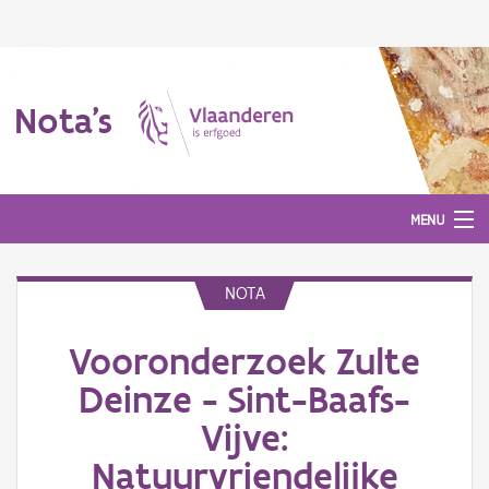
Nota's
MENU
NOTA
Nota's
Vooronderzoek Zulte
Aanmelden
Deinze - Sint-Baafs-
Vijve:
Natuurvriendelijke