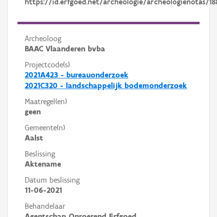
https://id.erfgoed.net/archeologie/archeologienotas/18
Archeoloog
BAAC Vlaanderen bvba
Projectcode(s)
2021A423 - bureauonderzoek
2021C320 - landschappelijk bodemonderzoek
Maatregel(en)
geen
Gemeente(n)
Aalst
Beslissing
Aktename
Datum beslissing
11-06-2021
Behandelaar
Agentschap Onroerend Erfgoed