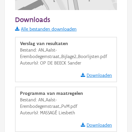
100 m
Downloads
Informatie Vlaanderen
Alle bestanden downloaden
i
Verslag van resultaten
Bestand: AN_Aalst-
Erembodegemstraat_Bijlage2_Boorlijsten.pdf
+
−
Auteur(s): OP DE BEECK Sander
Downloaden
Programma van maatregelen
Bestand: AN_Aalst-
Basis Lagen
Erembodegemstraat_PvM.pdf
Auteur(s): MASSAGÉ Liesbeth
OSM-Basiskaart
Ortho
Downloaden