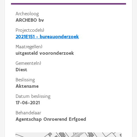
Archeoloog
ARCHEBO bv
Projectcode(s)
2021E151 - bureauonderzoek
Maatregel(en)
uitgesteld vooronderzoek
Gemeente(n)
Diest
Beslissing
Aktename
Datum beslissing
17-06-2021
Behandelaar
Agentschap Onroerend Erfgoed