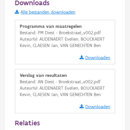
Downloads
Informatie Vlaanderen
Alle bestanden downloaden
i
Programma van maatregelen
Bestand: PM Diest - Broekstraat_v002.pdf
Auteur(s): AUDENAERT Evelien, BOUCKAERT
+
−
Kevin, CLAESEN Jan, VAN GENECHTEN Ben
Downloaden
Verslag van resultaten
Bestand: AN Diest - Broekstraat_v002.pdf
Basis Lagen
Auteur(s): AUDENAERT Evelien, BOUCKAERT
Kevin, CLAESEN Jan, VAN GENECHTEN Ben
OSM-Basiskaart
Ortho
Downloaden
GRB-Basiskaart
Relaties
GRB-Basiskaart in grijswaarden