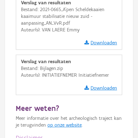
Verslag van resultaten
Basis Lagen
Bestand: 2021-0665_A'pen Scheldekaaien
kaaimuur stabilisatie nieuw zuid -
OSM-Basiskaart
aanpassing_AN_VvR.pdf
Ortho
Auteur(s): VAN LAERE Emmy
GRB-Basiskaart
Downloaden
GRB-Basiskaart in grijswaarden
Verslag van resultaten
Bestand: Bijlagen.zip
Auteur(s): INITIATIEFNEMER Initiatiefnemer
Downloaden
Meer weten?
Meer informatie over het archeologisch traject kan
je terugvinden
op onze website
.
Disclaimer