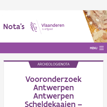
Nota's
MENU
ARCHEOLOGIENOTA
Nota's
Vooronderzoek
Aanmelden
Antwerpen
Antwerpen
Scheldekaaien –