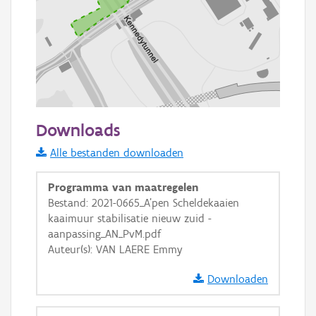
100 m
Downloads
Informatie Vlaanderen
Alle bestanden downloaden
i
Programma van maatregelen
Bestand: 2021-0665_A'pen Scheldekaaien
kaaimuur stabilisatie nieuw zuid -
+
−
aanpassing_AN_PvM.pdf
Auteur(s): VAN LAERE Emmy
Downloaden