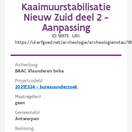
Kaaimuurstabilisatie
Nieuw Zuid deel 2 -
Aanpassing
ID: 18975 URI:
https://id.erfgoed.net/archeologie/archeologienotas/18
Archeoloog
BAAC Vlaanderen bvba
Projectcode(s)
2021E324 - bureauonderzoek
Maatregel(en)
geen
Gemeente(n)
Antwerpen
Beslissing