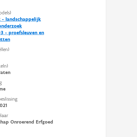
ode(s)
 - landschappelijk
nderzoek
3 - proefsleuven en
utten
l(en)
e(n)
raten
g
me
slissing
021
laar
chap Onroerend Erfgoed