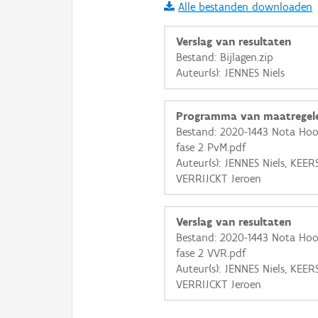
Alle bestanden downloaden
i
Verslag van resultaten
Bestand: Bijlagen.zip
Auteur(s): JENNES Niels
+
−
Programma van maatregel
Bestand: 2020-1443 Nota Hoog
fase 2 PvM.pdf
Auteur(s): JENNES Niels, KE
VERRIJCKT Jeroen
Basis Lagen
OSM-Basiskaart
Verslag van resultaten
Ortho
Bestand: 2020-1443 Nota Hoog
fase 2 VVR.pdf
GRB-Basiskaart
Auteur(s): JENNES Niels, KE
GRB-Basiskaart in grijsw
VERRIJCKT Jeroen