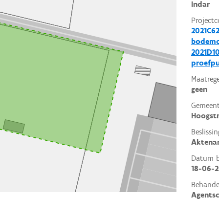
Indar
Projectc
2021C62
bodemo
2021D10
proefp
Maatrege
geen
Gemeent
Hoogst
Beslissin
Aktena
Datum be
18-06-2
Behande
Agents