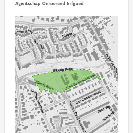
Agentschap Onroerend Erfgoed