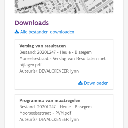
100 m
Downloads
Informatie Vlaanderen
Alle bestanden downloaden
i
Verslag van resultaten
Bestand: 2020L247 - Heule - Bissegem
Morseelsestraat - Verslag van Resultaten met
+
−
bijlagen.pdf
Auteur(s): DEVALCKENEER lynn
Downloaden
Programma van maatregelen
Basis Lagen
Bestand: 2020L247 - Heule - Bissegem
Moorseelsestraat - PVM.pdf
OSM-Basiskaart
Auteur(s): DEVALCKENEER lynn
Ortho