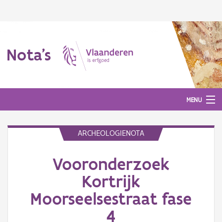
Nota's
MENU
ARCHEOLOGIENOTA
Nota's
Vooronderzoek
Aanmelden
Kortrijk
Moorseelsestraat fase
4