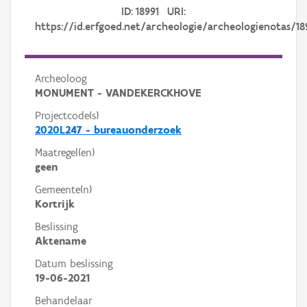
ID: 18991 URI:
https://id.erfgoed.net/archeologie/archeologienotas/18
Archeoloog
MONUMENT - VANDEKERCKHOVE
Projectcode(s)
2020L247 - bureauonderzoek
Maatregel(en)
geen
Gemeente(n)
Kortrijk
Beslissing
Aktename
Datum beslissing
19-06-2021
Behandelaar