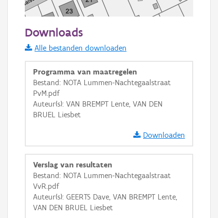
50 m
Downloads
Informatie Vlaanderen
Alle bestanden downloaden
i
Programma van maatregelen
Bestand: NOTA Lummen-Nachtegaalstraat
PvM.pdf
+
−
Auteur(s): VAN BREMPT Lente, VAN DEN
BRUEL Liesbet
Downloaden
Verslag van resultaten
Basis Lagen
Bestand: NOTA Lummen-Nachtegaalstraat
VvR.pdf
OSM-Basiskaart
Auteur(s): GEERTS Dave, VAN BREMPT Lente,
Ortho
VAN DEN BRUEL Liesbet