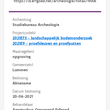
https://id.erfgoed.net/archeologie/notas/19006
Archeoloog
Studiebureau Archeologie
Projectcode(s)
2021E73 - landschappelijk bodemonderzoek
2021E9 - proefsleuven en proefputten
Maatregel(en)
opgraving
Gemeente(n)
Lummen
Beslissing
Aktename
Datum beslissing
20-06-2021
Behandelaar
Agentschap Onroerend Erfgoed