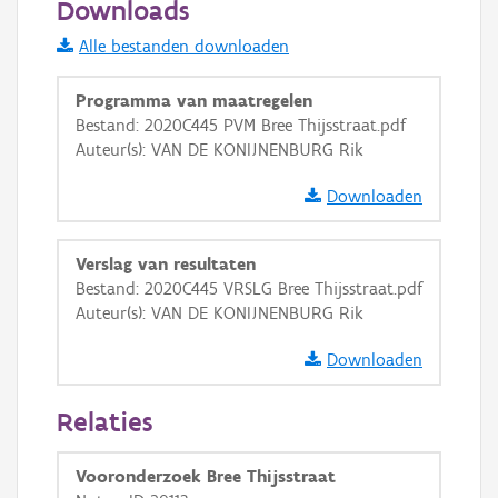
Downloads
Informatie Vlaanderen
Alle bestanden downloaden
i
Programma van maatregelen
Bestand: 2020C445 PVM Bree Thijsstraat.pdf
Auteur(s): VAN DE KONIJNENBURG Rik
+
−
Downloaden
Verslag van resultaten
Bestand: 2020C445 VRSLG Bree Thijsstraat.pdf
Auteur(s): VAN DE KONIJNENBURG Rik
Basis Lagen
Downloaden
OSM-Basiskaart
Ortho
Relaties
GRB-Basiskaart
Vooronderzoek Bree Thijsstraat
GRB-Basiskaart in grijswaarden