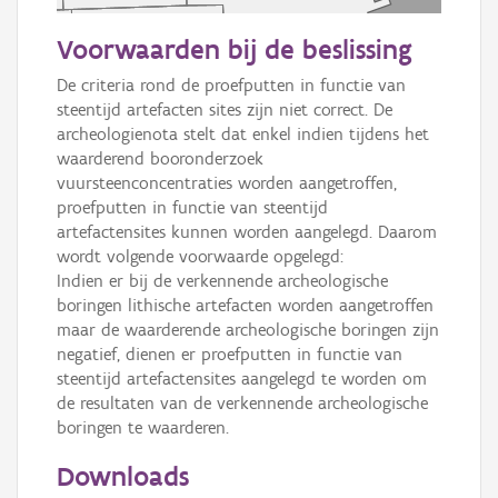
50 m
Voorwaarden bij de beslissing
Informatie Vlaanderen
De criteria rond de proefputten in functie van 
steentijd artefacten sites zijn niet correct. De 
i
archeologienota stelt dat enkel indien tijdens het 
waarderend booronderzoek 
vuursteenconcentraties worden aangetroffen, 
+
−
proefputten in functie van steentijd 
artefactensites kunnen worden aangelegd. Daarom 
wordt volgende voorwaarde opgelegd:

Indien er bij de verkennende archeologische 
boringen lithische artefacten worden aangetroffen 
maar de waarderende archeologische boringen zijn 
negatief, dienen er proefputten in functie van 
Basis Lagen
steentijd artefactensites aangelegd te worden om 
de resultaten van de verkennende archeologische 
OSM-Basiskaart
boringen te waarderen.
Ortho
Downloads
GRB-Basiskaart