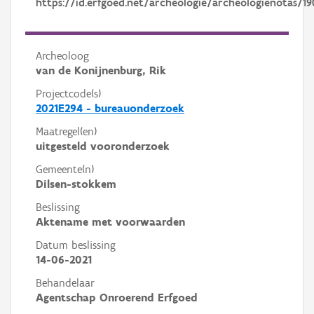
https://id.erfgoed.net/archeologie/archeologienotas/19
Archeoloog
van de Konijnenburg, Rik
Projectcode(s)
2021E294 - bureauonderzoek
Maatregel(en)
uitgesteld vooronderzoek
Gemeente(n)
Dilsen-stokkem
Beslissing
Aktename met voorwaarden
Datum beslissing
14-06-2021
Behandelaar
Agentschap Onroerend Erfgoed