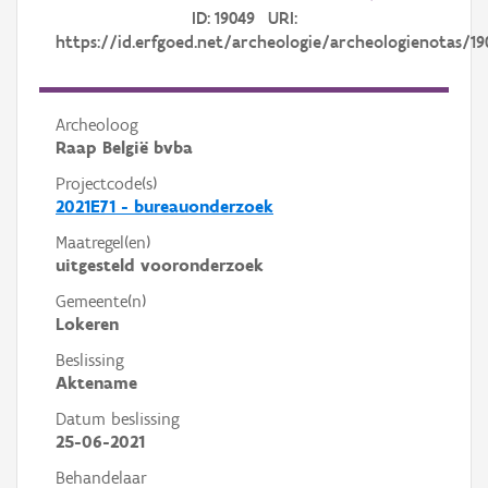
ID: 19049 URI:
https://id.erfgoed.net/archeologie/archeologienotas/19
Archeoloog
Raap België bvba
Projectcode(s)
2021E71 - bureauonderzoek
Maatregel(en)
uitgesteld vooronderzoek
Gemeente(n)
Lokeren
Beslissing
Aktename
Datum beslissing
25-06-2021
Behandelaar