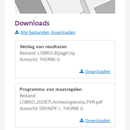
50 m
Downloads
Informatie Vlaanderen
Alle bestanden downloaden
i
Verslag van resultaten
Bestand: LOBR01_Bijlage1.zip
Auteur(s): THOMAS G.
+
−
Downloaden
Programma van maatregelen
Bestand:
LOBR01_2021E71_Archeologienota_PVM.pdf
Basis Lagen
Auteur(s): DEPAEPE I., THOMAS G.
OSM-Basiskaart
Downloaden
Ortho