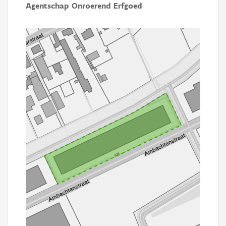
Agentschap Onroerend Erfgoed