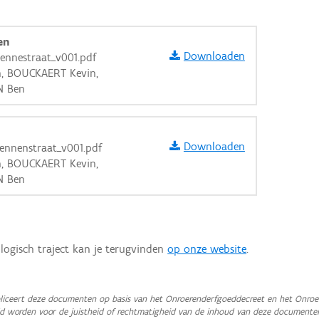
en
Downloaden
Dennestraat_v001.pdf
n, BOUCKAERT Kevin,
N Ben
Downloaden
Dennenstraat_v001.pdf
n, BOUCKAERT Kevin,
N Ben
logisch traject kan je terugvinden
op onze website
.
aarden
iceert deze documenten op basis van het Onroerenderfgoeddecreet en het Onroer
teld worden voor de juistheid of rechtmatigheid van de inhoud van deze documente