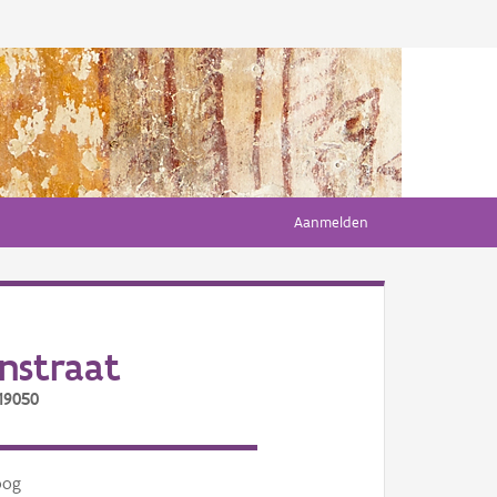
Aanmelden
nstraat
19050
oog