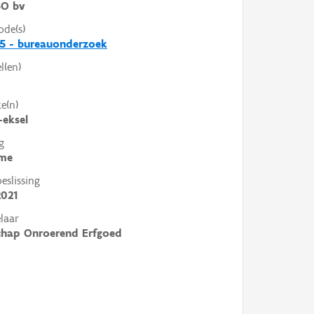
O bv
ode(s)
5 - bureauonderzoek
l(en)
e(n)
-eksel
g
me
slissing
2021
laar
chap Onroerend Erfgoed