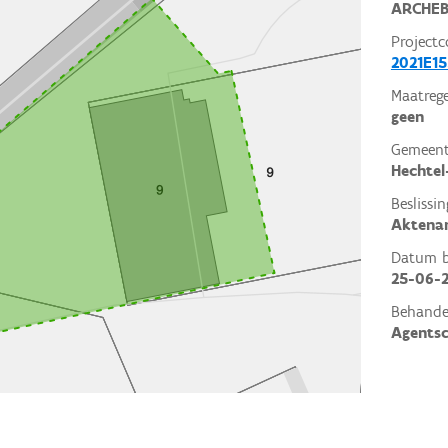
ARCHEB
Projectc
2021E15
Maatrege
geen
Gemeent
Hechtel
Beslissin
Aktena
Datum be
25-06-
Behande
Agents