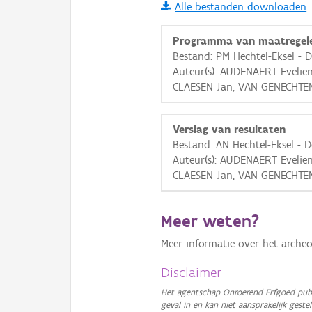
Alle bestanden downloaden
i
Programma van maatregel
Bestand: PM Hechtel-Eksel - 
Auteur(s): AUDENAERT Evelie
+
−
CLAESEN Jan, VAN GENECHTE
Verslag van resultaten
Bestand: AN Hechtel-Eksel - 
Auteur(s): AUDENAERT Evelie
CLAESEN Jan, VAN GENECHTE
Basis Lagen
OSM-Basiskaart
Meer weten?
Ortho
Meer informatie over het archeo
GRB-Basiskaart
Disclaimer
GRB-Basiskaart in grijsw
Het agentschap Onroerend Erfgoed publ
geval in en kan niet aansprakelijk ges