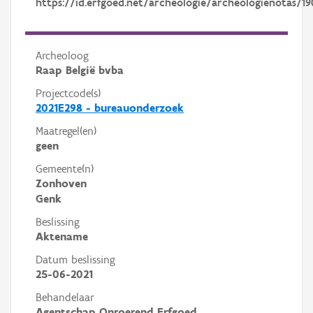
https://id.erfgoed.net/archeologie/archeologienotas/19
Archeoloog
Raap België bvba
Projectcode(s)
2021E298 - bureauonderzoek
Maatregel(en)
geen
Gemeente(n)
Zonhoven
Genk
Beslissing
Aktename
Datum beslissing
25-06-2021
Behandelaar
Agentschap Onroerend Erfgoed