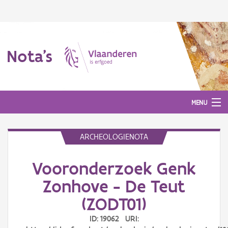
Nota's
MENU
ARCHEOLOGIENOTA
Nota's
Vooronderzoek Genk
Aanmelden
Zonhove - De Teut
(ZODT01)
ID: 19062 URI: