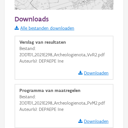
2 km
Downloads
Informatie Vlaanderen
Alle bestanden downloaden
i
Verslag van resultaten
Bestand:
ZODT01_2021E298_Archeologienota_VvR2.pdf
+
−
Auteur(s): DEPAEPE Ine
Downloaden
Programma van maatregelen
Bestand:
Basis Lagen
ZODT01_2021E298_Archeologienota_PvM2.pdf
Auteur(s): DEPAEPE Ine
OSM-Basiskaart
Ortho
Downloaden