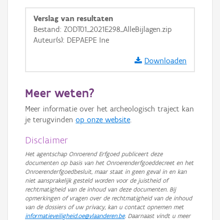
GRB-Basiskaart
Verslag van resultaten
GRB-Basiskaart in grijswaarden
Bestand: ZODT01_2021E298_AlleBijlagen.zip
Auteur(s): DEPAEPE Ine
Downloaden
Meer weten?
Meer informatie over het archeologisch traject kan
je terugvinden
op onze website
.
Disclaimer
Het agentschap Onroerend Erfgoed publiceert deze
documenten op basis van het Onroerenderfgoeddecreet en het
Onroerenderfgoedbesluit, maar staat in geen geval in en kan
niet aansprakelijk gesteld worden voor de juistheid of
rechtmatigheid van de inhoud van deze documenten. Bij
opmerkingen of vragen over de rechtmatigheid van de inhoud
van de dossiers of uw privacy, kan u contact opnemen met
informatieveiligheid.oe@vlaanderen.be
. Daarnaast vindt u meer