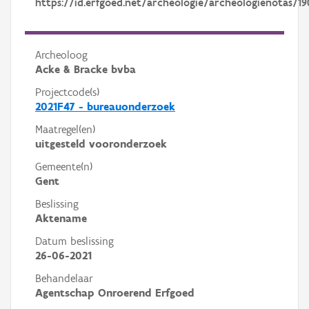
https://id.erfgoed.net/archeologie/archeologienotas/19
Archeoloog
Acke & Bracke bvba
Projectcode(s)
2021F47 - bureauonderzoek
Maatregel(en)
uitgesteld vooronderzoek
Gemeente(n)
Gent
Beslissing
Aktename
Datum beslissing
26-06-2021
Behandelaar
Agentschap Onroerend Erfgoed