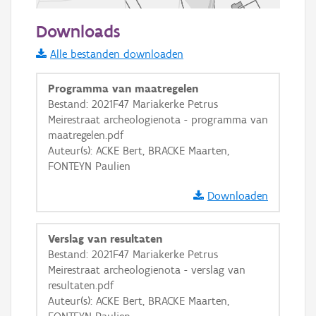
50 m
Downloads
Informatie Vlaanderen
Alle bestanden downloaden
i
Programma van maatregelen
Bestand: 2021F47 Mariakerke Petrus
Meirestraat archeologienota - programma van
+
−
maatregelen.pdf
Auteur(s): ACKE Bert, BRACKE Maarten,
FONTEYN Paulien
Downloaden
Basis Lagen
Verslag van resultaten
Bestand: 2021F47 Mariakerke Petrus
OSM-Basiskaart
Meirestraat archeologienota - verslag van
Ortho
resultaten.pdf
Auteur(s): ACKE Bert, BRACKE Maarten,
GRB-Basiskaart