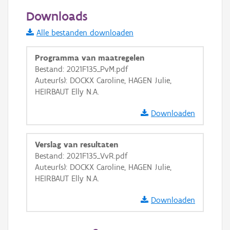
100 m
Downloads
Informatie Vlaanderen
Alle bestanden downloaden
i
Programma van maatregelen
Bestand: 2021F135_PvM.pdf
Auteur(s): DOCKX Caroline, HAGEN Julie,
+
−
HEIRBAUT Elly N.A.
Downloaden
Verslag van resultaten
Bestand: 2021F135_VvR.pdf
Basis Lagen
Auteur(s): DOCKX Caroline, HAGEN Julie,
HEIRBAUT Elly N.A.
OSM-Basiskaart
Ortho
Downloaden
GRB-Basiskaart