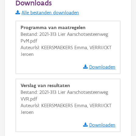
Downloads
Informatie Vlaanderen
Alle bestanden downloaden
i
Programma van maatregelen
Bestand: 2021-313 Lier Aarschotsesteenweg
PvM.pdf
+
−
Auteur(s): KEERSMAEKERS Emma, VERRIJCKT
Jeroen
Downloaden
Verslag van resultaten
Basis Lagen
Bestand: 2021-313 Lier Aarschotsesteenweg
VVR.pdf
OSM-Basiskaart
Auteur(s): KEERSMAEKERS Emma, VERRIJCKT
Ortho
Jeroen
GRB-Basiskaart
Downloaden
GRB-Basiskaart in grijswaarden