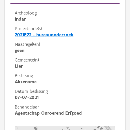
Archeoloog
Indar
Projectcode(s)
2021F22 - bureauonderzoek
Maatregel(en)
geen
Gemeente(n)
Lier
Beslissing
Aktename
Datum beslissing
07-07-2021
Behandelaar
Agentschap Onroerend Erfgoed