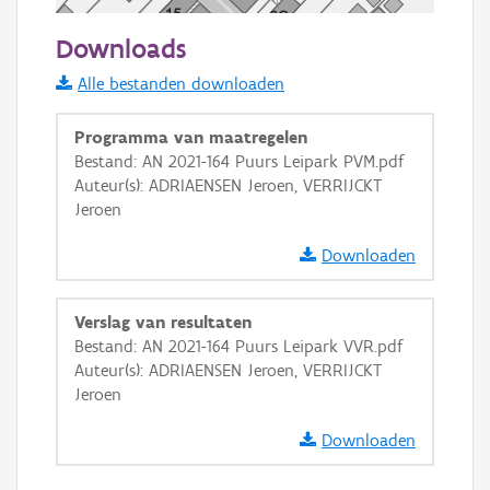
50 m
Downloads
Informatie Vlaanderen
Alle bestanden downloaden
i
Programma van maatregelen
Bestand: AN 2021-164 Puurs Leipark PVM.pdf
Auteur(s): ADRIAENSEN Jeroen, VERRIJCKT
+
−
Jeroen
Downloaden
Verslag van resultaten
Bestand: AN 2021-164 Puurs Leipark VVR.pdf
Basis Lagen
Auteur(s): ADRIAENSEN Jeroen, VERRIJCKT
Jeroen
OSM-Basiskaart
Ortho
Downloaden
GRB-Basiskaart