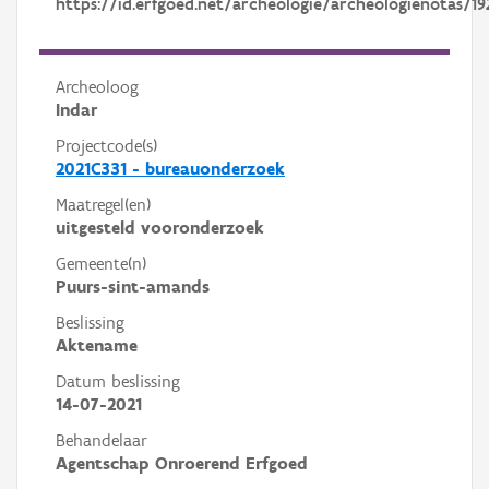
https://id.erfgoed.net/archeologie/archeologienotas/19
Archeoloog
Indar
Projectcode(s)
2021C331 - bureauonderzoek
Maatregel(en)
uitgesteld vooronderzoek
Gemeente(n)
Puurs-sint-amands
Beslissing
Aktename
Datum beslissing
14-07-2021
Behandelaar
Agentschap Onroerend Erfgoed