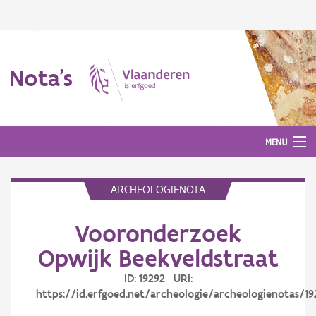
Nota's
MENU
ARCHEOLOGIENOTA
Nota's
Vooronderzoek
Aanmelden
Opwijk Beekveldstraat
ID: 19292 URI:
https://id.erfgoed.net/archeologie/archeologienotas/19