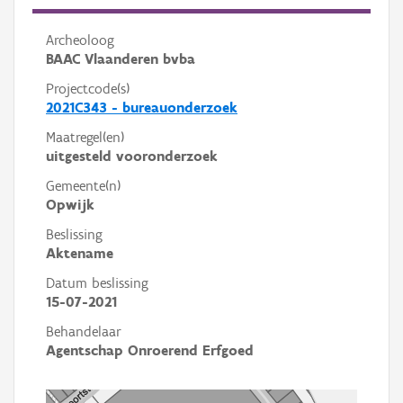
Archeoloog
BAAC Vlaanderen bvba
Projectcode(s)
2021C343 - bureauonderzoek
Maatregel(en)
uitgesteld vooronderzoek
Gemeente(n)
Opwijk
Beslissing
Aktename
Datum beslissing
15-07-2021
Behandelaar
Agentschap Onroerend Erfgoed