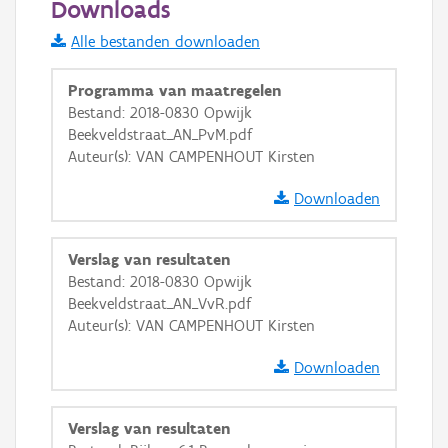
Downloads
Informatie Vlaanderen
Alle bestanden downloaden
i
Programma van maatregelen
Bestand: 2018-0830 Opwijk
Beekveldstraat_AN_PvM.pdf
+
−
Auteur(s): VAN CAMPENHOUT Kirsten
Downloaden
Verslag van resultaten
Bestand: 2018-0830 Opwijk
Basis Lagen
Beekveldstraat_AN_VvR.pdf
Auteur(s): VAN CAMPENHOUT Kirsten
OSM-Basiskaart
Ortho
Downloaden
GRB-Basiskaart
Verslag van resultaten
GRB-Basiskaart in grijswaarden