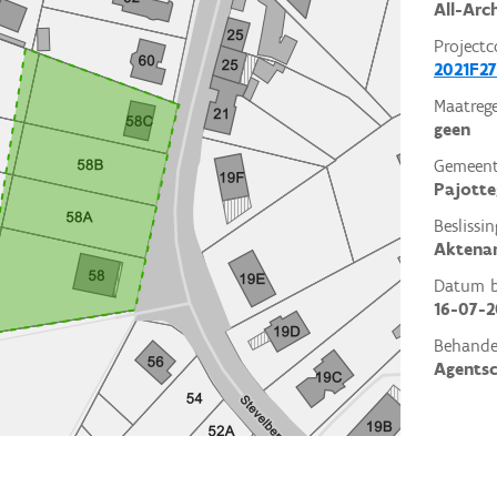
All-Arc
Projectc
2021F27
Maatrege
geen
Gemeent
Pajott
Beslissin
Aktena
Datum be
16-07-2
Behande
Agents