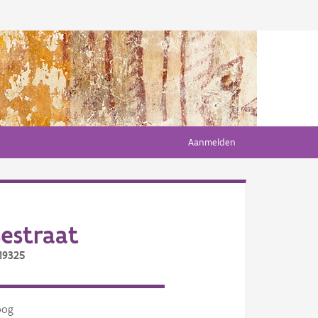
Aanmelden
estraat
19325
oog