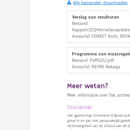
Alle bestanden downloaden
i
Verslag van resultaten
Bestand:
Rapport1252HerneGeraardsber
+
−
Auteur(s): FERKET Ruth, REYN
Programma van maatregel
Bestand: PvM1252.pdf
Auteur(s): REYNS Natasja
Basis Lagen
Meer weten?
OSM-Basiskaart
Meer informatie over het archeo
Ortho
GRB-Basiskaart
Disclaimer
GRB-Basiskaart in grijsw
Het agentschap Onroerend Erfgoed publ
geval in en kan niet aansprakelijk ges
rechtmatigheid van de inhoud van de d