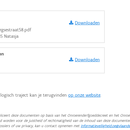
Downloaden
gsestraat58.pdf
S Natasja
en
Downloaden
logisch traject kan je terugvinden
op onze website
.
aarden
iceert deze documenten op basis van het Onroerenderfgoeddecreet en het Onroer
teld worden voor de juistheid of rechtmatigheid van de inhoud van deze documente
ossiers of uw privacy, kan u contact opnemen met
informatieveiligheid.oe@vlaand