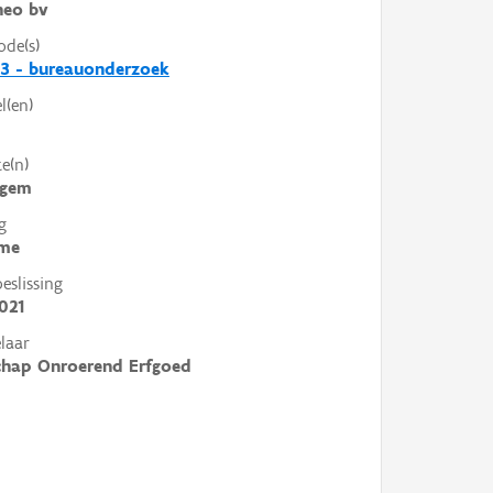
heo bv
ode(s)
3 - bureauonderzoek
l(en)
e(n)
egem
g
me
slissing
021
laar
chap Onroerend Erfgoed