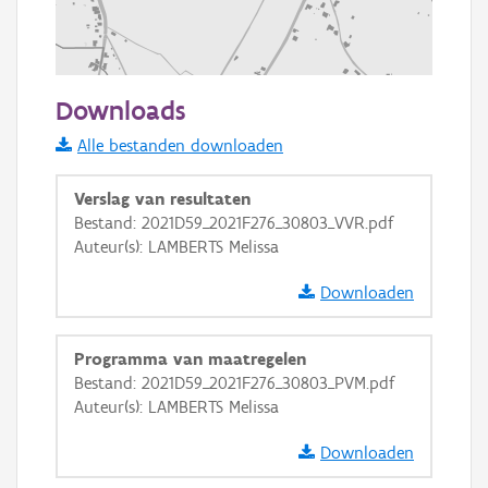
200 m
Downloads
Informatie Vlaanderen
Alle bestanden downloaden
i
Verslag van resultaten
Bestand: 2021D59_2021F276_30803_VVR.pdf
Auteur(s): LAMBERTS Melissa
+
−
Downloaden
Programma van maatregelen
Bestand: 2021D59_2021F276_30803_PVM.pdf
Auteur(s): LAMBERTS Melissa
Basis Lagen
Downloaden
OSM-Basiskaart