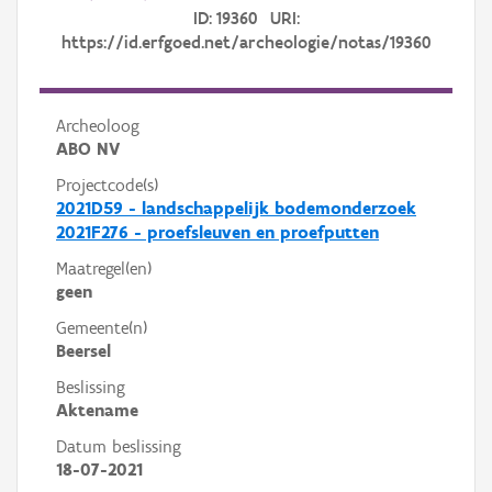
ID: 19360 URI:
https://id.erfgoed.net/archeologie/notas/19360
Archeoloog
ABO NV
Projectcode(s)
2021D59 - landschappelijk bodemonderzoek
2021F276 - proefsleuven en proefputten
Maatregel(en)
geen
Gemeente(n)
Beersel
Beslissing
Aktename
Datum beslissing
18-07-2021