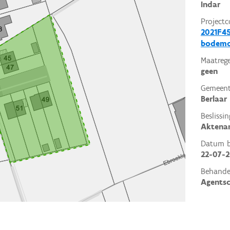
Indar
Projectc
2021F45
bodemo
Maatrege
geen
Gemeent
Berlaar
Beslissin
Aktena
Datum be
22-07-2
Behande
Agents