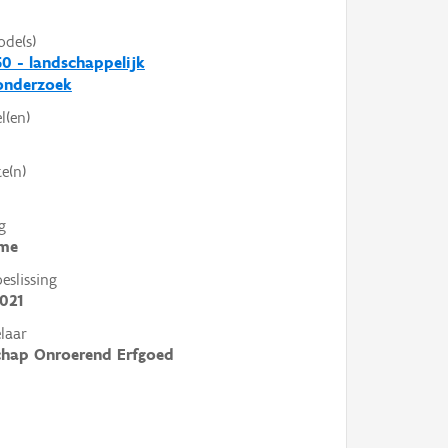
ode(s)
0 - landschappelijk
nderzoek
l(en)
e(n)
g
me
slissing
021
laar
chap Onroerend Erfgoed