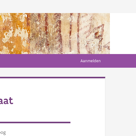
Aanmelden
aat
oog