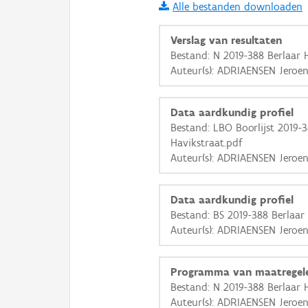
Alle bestanden downloaden
i
Verslag van resultaten
Bestand: N 2019-388 Berlaar 
Auteur(s): ADRIAENSEN Jeroe
+
−
Data aardkundig profiel
Bestand: LBO Boorlijst 2019-3
Havikstraat.pdf
Auteur(s): ADRIAENSEN Jeroe
Basis Lagen
Data aardkundig profiel
OSM-Basiskaart
Bestand: BS 2019-388 Berlaar
Ortho
Auteur(s): ADRIAENSEN Jeroe
GRB-Basiskaart
Programma van maatregel
GRB-Basiskaart in grijsw
Bestand: N 2019-388 Berlaar 
Auteur(s): ADRIAENSEN Jeroe