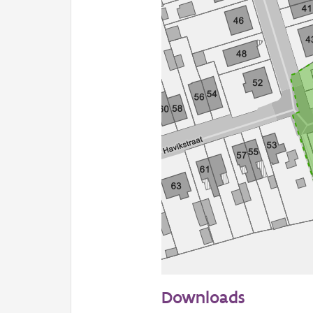
50 m
Downloads
Informatie Vlaanderen