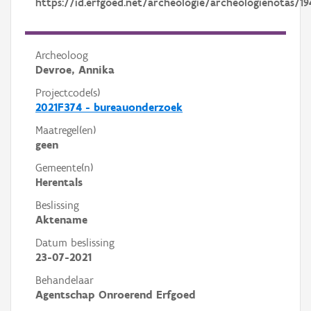
https://id.erfgoed.net/archeologie/archeologienotas/19
Archeoloog
Devroe, Annika
Projectcode(s)
2021F374 - bureauonderzoek
Maatregel(en)
geen
Gemeente(n)
Herentals
Beslissing
Aktename
Datum beslissing
23-07-2021
Behandelaar
Agentschap Onroerend Erfgoed