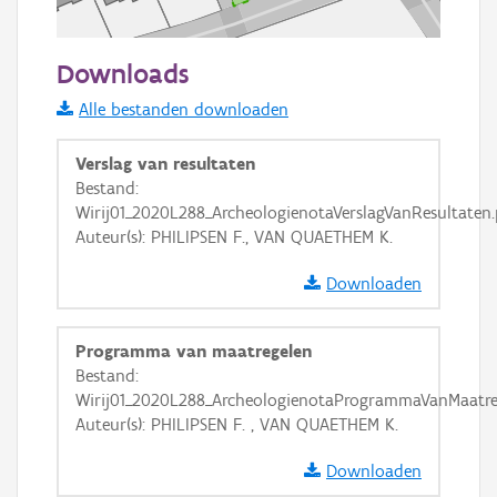
50 m
Downloads
Informatie Vlaanderen
Alle bestanden downloaden
i
Verslag van resultaten
Bestand:
Wirij01_2020L288_ArcheologienotaVerslagVanResultaten.
+
−
Auteur(s): PHILIPSEN F., VAN QUAETHEM K.
Downloaden
Programma van maatregelen
Bestand:
Basis Lagen
Wirij01_2020L288_ArcheologienotaProgrammaVanMaatre
Auteur(s): PHILIPSEN F. , VAN QUAETHEM K.
OSM-Basiskaart
Ortho
Downloaden