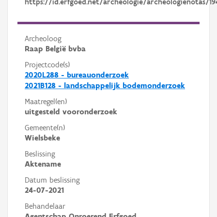
https://id.erfgoed.net/archeologie/archeologienotas/19
Archeoloog
Raap België bvba
Projectcode(s)
2020L288 - bureauonderzoek
2021B128 - landschappelijk bodemonderzoek
Maatregel(en)
uitgesteld vooronderzoek
Gemeente(n)
Wielsbeke
Beslissing
Aktename
Datum beslissing
24-07-2021
Behandelaar
Agentschap Onroerend Erfgoed