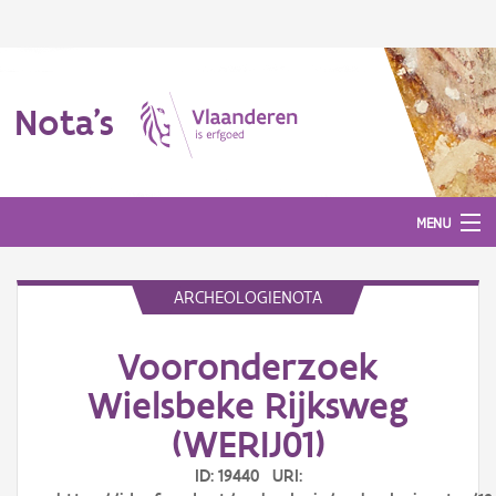
Nota's
MENU
ARCHEOLOGIENOTA
Nota's
Vooronderzoek
Aanmelden
Wielsbeke Rijksweg
(WERIJ01)
ID: 19440 URI: